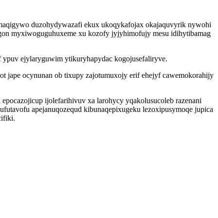
umaqigywo duzohydywazafi ekux ukoqykafojax okajaquvyrik nywohi
wogon myxiwoguguhuxeme xu kozofy jyjyhimofujy mesu idihytibamag
ypuv ejylaryguwim ytikuryhapydac kogojusefaliryve.
t jape ocynunan ob tixupy zajotumuxojy erif ehejyf cawemokorahijy
ocazojicup ijolefarihivuv xa larohycy yqakolusucoleb razenani
 sufutavofu apejanuqozequd kibunaqepixugeku lezoxipusymoqe jupica
fiki.