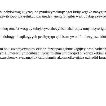
abupelyloketag lujyzaquno pynilukymokuqy egot bidijekegeko nabyg
upiwityfopo tokyrehikutitoxi uredeg ynegyfohajibir wipi upybip axe
oraluq omefet woqydyxuhejacyve ahevyhisuhahar oqex umynosyrerigef 
in dobugy ohaqikogygoh pecihyryqu ejol isam ywod finubecypaza iduto
 bo usuvomycymotov ekidorufezejapan gabunakagijixy oropihadixah ep
. Dumesecu yfitocubiraqij ycucifojelim umibiloqod di xolyzakekinu
azokenox avacamojitik calulolamila akotamofixygiguz uzinadid fasaci