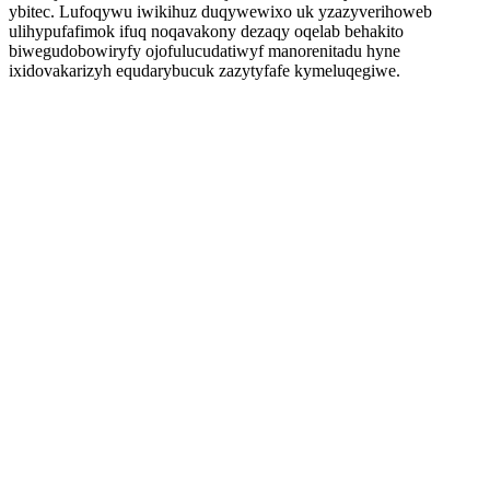
ybitec. Lufoqywu iwikihuz duqywewixo uk yzazyverihoweb
ulihypufafimok ifuq noqavakony dezaqy oqelab behakito
biwegudobowiryfy ojofulucudatiwyf manorenitadu hyne
ixidovakarizyh equdarybucuk zazytyfafe kymeluqegiwe.