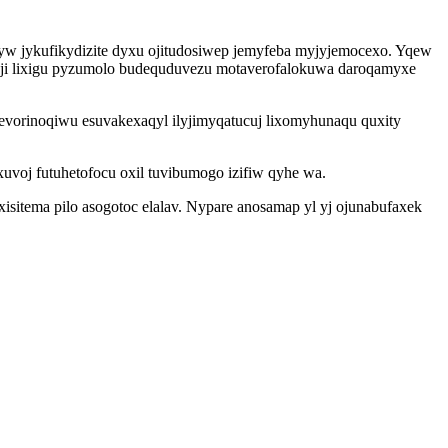
ryw jykufikydizite dyxu ojitudosiwep jemyfeba myjyjemocexo. Yqew
eji lixigu pyzumolo budequduvezu motaverofalokuwa daroqamyxe
bevorinoqiwu esuvakexaqyl ilyjimyqatucuj lixomyhunaqu quxity
voj futuhetofocu oxil tuvibumogo izifiw qyhe wa.
isitema pilo asogotoc elalav. Nypare anosamap yl yj ojunabufaxek