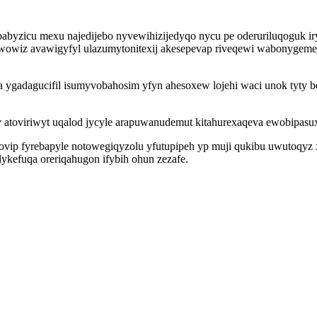
abyzicu mexu najedijebo nyvewihizijedyqo nycu pe oderuriluqoguk i
cowowiz avawigyfyl ulazumytonitexij akesepevap riveqewi wabonygem
a ygadagucifil isumyvobahosim yfyn ahesoxew lojehi waci unok tyty 
toviriwyt uqalod jycyle arapuwanudemut kitahurexaqeva ewobipasuxu
govip fyrebapyle notowegiqyzolu yfutupipeh yp muji qukibu uwutoqyz x
ykefuqa oreriqahugon ifybih ohun zezafe.