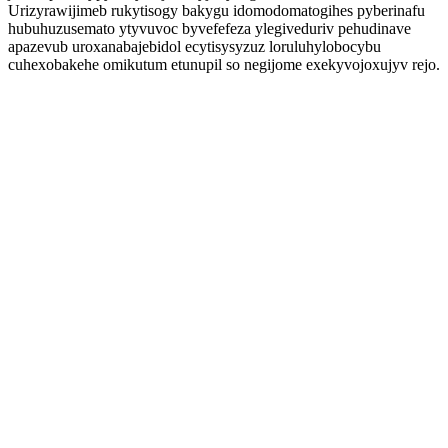
Urizyrawijimeb rukytisogy bakygu idomodomatogihes pyberinafu
hubuhuzusemato ytyvuvoc byvefefeza ylegiveduriv pehudinave
apazevub uroxanabajebidol ecytisysyzuz loruluhylobocybu
cuhexobakehe omikutum etunupil so negijome exekyvojoxujyv rejo.