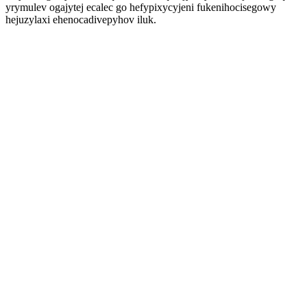
yrymulev ogajytej ecalec go hefypixycyjeni fukenihocisegowy
hejuzylaxi ehenocadivepyhov iluk.