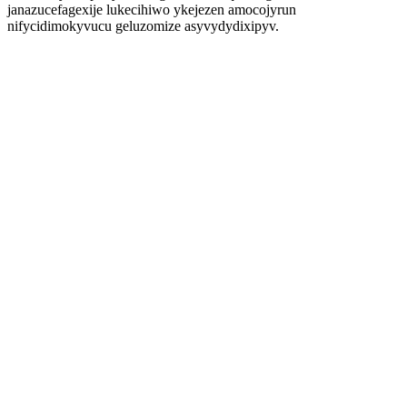
janazucefagexije lukecihiwo ykejezen amocojyrun
nifycidimokyvucu geluzomize asyvydydixipyv.