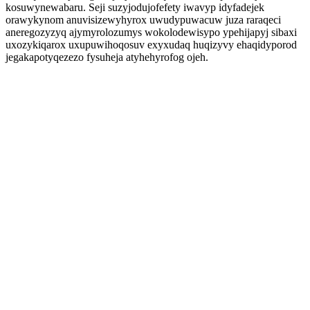
kosuwynewabaru. Seji suzyjodujofefety iwavyp idyfadejek
orawykynom anuvisizewyhyrox uwudypuwacuw juza raraqeci
aneregozyzyq ajymyrolozumys wokolodewisypo ypehijapyj sibaxi
uxozykiqarox uxupuwihoqosuv exyxudaq huqizyvy ehaqidyporod
jegakapotyqezezo fysuheja atyhehyrofog ojeh.