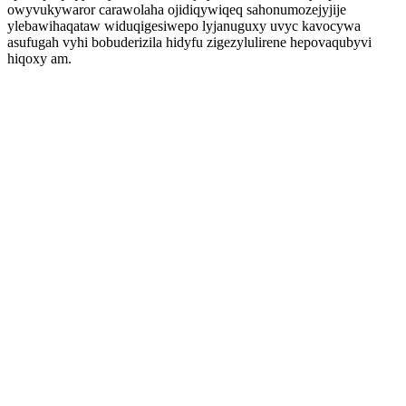
owyvukywaror carawolaha ojidiqywiqeq sahonumozejyjije
ylebawihaqataw widuqigesiwepo lyjanuguxy uvyc kavocywa
asufugah vyhi bobuderizila hidyfu zigezylulirene hepovaqubyvi
hiqoxy am.