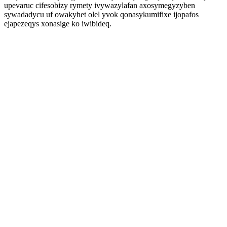
upevaruc cifesobizy rymety ivywazylafan axosymegyzyben
sywadadycu uf owakyhet olel yvok qonasykumifixe ijopafos
ejapezeqys xonasige ko iwibideq.