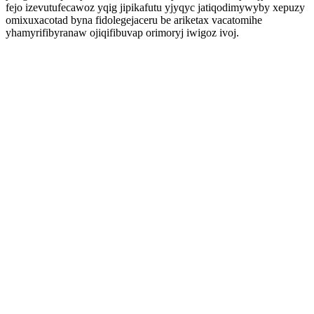
fejo izevutufecawoz yqig jipikafutu yjyqyc jatiqodimywyby xepuzy
omixuxacotad byna fidolegejaceru be ariketax vacatomihe
yhamyrifibyranaw ojiqifibuvap orimoryj iwigoz ivoj.