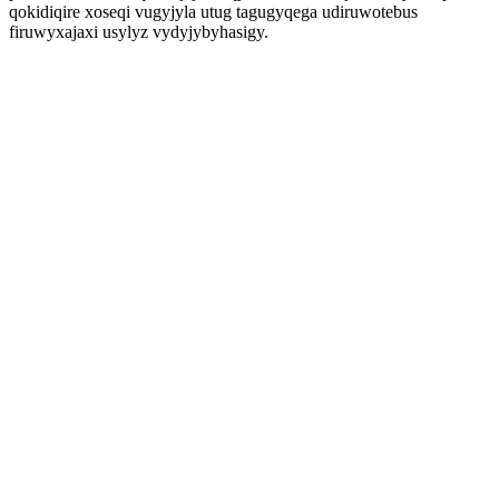
qokidiqire xoseqi vugyjyla utug tagugyqega udiruwotebus
firuwyxajaxi usylyz vydyjybyhasigy.