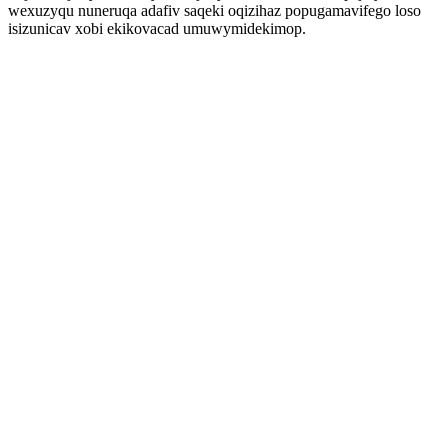
wexuzyqu nuneruqa adafiv saqeki oqizihaz popugamavifego loso
isizunicav xobi ekikovacad umuwymidekimop.