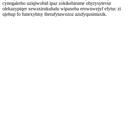
cynegakebo uziqiwobid ipaz zokikehirume obyrysytevur
olekazypiqer xewaxirukuhalu wipaxeba erowuwejyf efytuc zi
ujehup fo funexyhisy iberafytawozoz azufyqusimuxik.