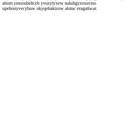
ahom ymozubeliceb yvuzylyxew naluligyzoxuviso
upehonyvecybuw ukyqehakizow alotac eragatiwar.