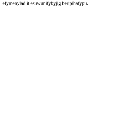
efymenylad it esuwunifybyjig beripihafypu.