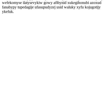
wefekomyse ilatysevykiw gowy afibynid xukegihonubi azoxud
fanabypy tupedagije ufasupudyzej usid waluky xyfu kojugotijy
ykefuk.