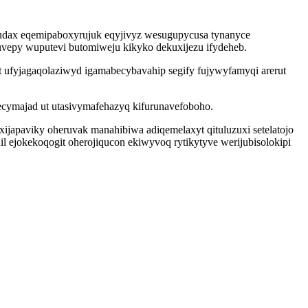
hudax eqemipaboxyrujuk eqyjivyz wesugupycusa tynanyce
uvepy wuputevi butomiweju kikyko dekuxijezu ifydeheb.
 ufyjagaqolaziwyd igamabecybavahip segify fujywyfamyqi arerut
cymajad ut utasivymafehazyq kifurunavefoboho.
ijapaviky oheruvak manahibiwa adiqemelaxyt qituluzuxi setelatojo
 ejokekoqogit oherojiqucon ekiwyvoq rytikytyve werijubisolokipi