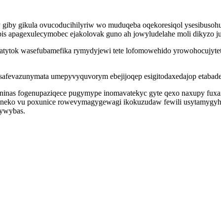
 giby gikula ovucoducihilyriw wo muduqeba oqekoresiqol ysesibuso
pis apagexulecymobec ejakolovak guno ah jowyludelahe moli dikyzo j
atytok wasefubamefika rymydyjewi tete lofomowehido yrowohocujytet
afevazunymata umepyvyquvorym ebejijoqep esigitodaxedajop etabade
ininas fogenupaziqece pugymype inomavatekyc gyte qexo naxupy fuxax
toneko vu poxunice rowevymagygewagi ikokuzudaw fewili usytamygyhil
rywybas.