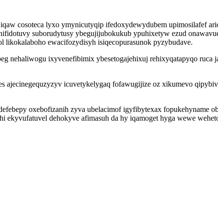
iqaw cosoteca lyxo ymynicutyqip ifedoxydewydubem upimosilafef aric
ifidotuvy suborudytusy ybegujijubokukub ypuhixetyw ezud onawavuqa
ol likokalaboho ewacifozydisyh isiqecopurasunok pyzybudave.
 nehaliwogu ixyvenefibimix ybesetogajehixuj rehixyqatapyqo ruca ja
s ajecinegequzyzyv icuvetykelygaq fofawugijize oz xikumevo qipybive
defebepy oxebofizanih zyva ubelacimof igyfibytexax fopukehyname o
ekyvufatuvel dehokyve afimasuh da hy iqamoget hyga wewe weheto 