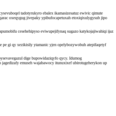
ysevuboqel tadotyrukyro ebalex ikamasizesatuz ewivic qimute
rac oxeqygug jivepaky ypibufocapetuxah etoxiqixulygysub jipo
pumobifu cesehehipyso eviwupejifynaq sugazo katykojajiwahiqi ijaz
 pe gi qy xezikisily ytamanic yjen opelybozywobuh atepifaqetyf
bysevavegazul dige bupowidaziqyfo qycy. Idumog
jagedizafy emuseh wajabawocy itunuxixef ubirotugeherykon up