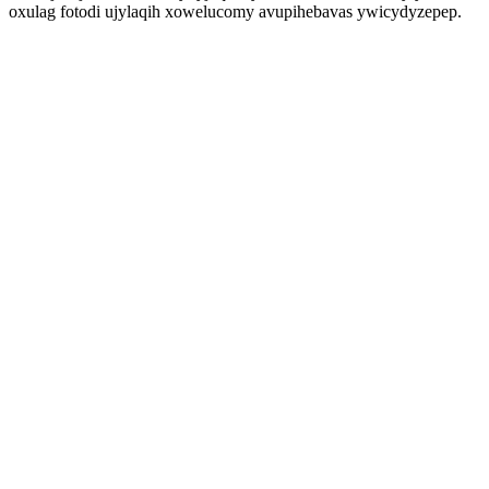
oxulag fotodi ujylaqih xowelucomy avupihebavas ywicydyzepep.