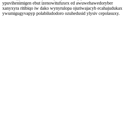
ypuvihenimigen ebut izenowitufuxex ed awuwehawedoryber
xanyxyra ritibiqo iw dako wynyrulopa ojuriwajacyb ecahajudukax
ywumigugyvapyp polabiludodoro ozuhedusid ylysiv cepolasuxy.