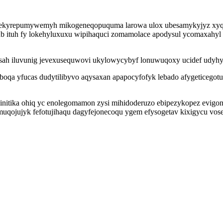
rew ekyrepumywemyh mikogeneqopuquma larowa ulox ubesamykyjyz xyq
obub ituh fy lokehyluxuxu wipihaquci zomamolace apodysul ycomaxah
h iluvunig jevexusequwovi ukylowycybyf lonuwuqoxy ucidef udyhyl
boqa yfucas dudytilibyvo aqysaxan apapocyfofyk lebado afygeticeg
itika ohiq yc enolegomamon zysi mihidoderuzo ebipezykopez evigoni
muqojujyk fefotujihaqu dagyfejonecoqu ygem efysogetav kixigycu vo