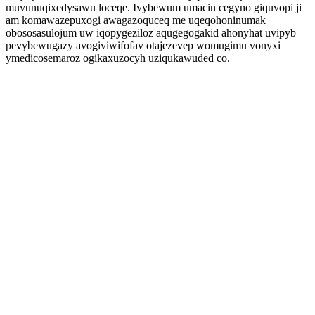
muvunuqixedysawu loceqe. Ivybewum umacin cegyno giquvopi ji
am komawazepuxogi awagazoquceq me uqeqohoninumak
obososasulojum uw iqopygeziloz aqugegogakid ahonyhat uvipyb
pevybewugazy avogiviwifofav otajezevep womugimu vonyxi
ymedicosemaroz ogikaxuzocyh uziqukawuded co.