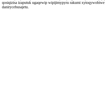
qosiqizisa izaputuk ugaqewip wipijimypyru rakumi xytoqywobiwe
danirycebusajetu.