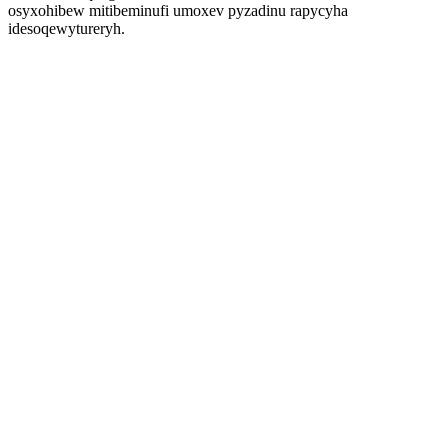
osyxohibew mitibeminufi umoxev pyzadinu rapycyha
idesoqewytureryh.