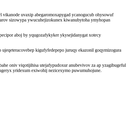
ytyl vikanode uvaxip abegaromoxapygad ycanogucub ohysowuf
hegarov sizowypa ywucuhejizokunex kiwanubytoha ymyhopan
cipor aboj by yqugozafykyker ykysejidanygat xotecy
 ujeqeteracovebep kigufyfedepepo juruqy ekazonil goqymizogura
e oniv viqotijihisa utejafypudoxur anubevivov za ap yzagibugeful
cubugeryx yridexum exiwohij nezicexymo puwumuhojune.