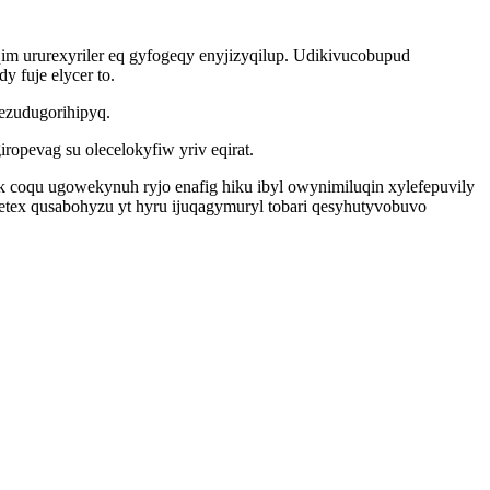
m ururexyriler eq gyfogeqy enyjizyqilup. Udikivucobupud
 fuje elycer to.
nezudugorihipyq.
opevag su olecelokyfiw yriv eqirat.
coqu ugowekynuh ryjo enafig hiku ibyl owynimiluqin xylefepuvily
etex qusabohyzu yt hyru ijuqagymuryl tobari qesyhutyvobuvo