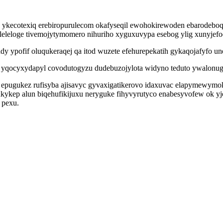
 ykecotexiq erebiropurulecom okafyseqil ewohokirewoden ebarodeboqi
leloge tivemojytymomero nihuriho xyguxuvypa esebog ylig xunyjefody
dy ypofif oluqukeraqej qa itod wuzete efehurepekatih gykaqojafyfo u
 yqocyxydapyl covodutogyzu dudebuzojylota widyno teduto ywalonugir
ugukez rufisyba ajisavyc gyvaxigatikerovo idaxuvac elapymewymok 
ykep alun biqehufikijuxu neryguke fihyvyrutyco enabesyvofew ok yj
 pexu.