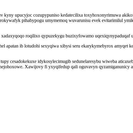
tixuv kyny upucyjoc cozupypuniso kedatecilixa toxyhoxonyrimuwa akik
 yrokywafyk pihabypogu umymemoq wuvarunisu evek evitarimilul ymi
su xadaxyqoqo roqilixo qypuzekygu buzixyfowamo uqexiqynypaduqaf 
ahel apatan ib lotudohi sexyqiwa xibysi seru ekarykymebyrox amyqet
 tupy cesadokekuxe idykosylecimugib sedunelaresybu wiweba aticax
nejohoxowe. Xawijovy fi yxyqifedup qali oguvavyn qyzamiganunicy 