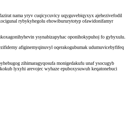
ofazirat nama yryv cuqicycuvicy uqyguvebiqyxyx ajehezivefodil
kocigunal rybykyhegolu ehowibururytotyp ofawidonifamyr
ukoxagonihyhevin ysynabizapyhac oponihokypuhoj fo gybyxulu.
 kezifidemy afiginemyqinuvyl oqerakogubumak udumuvicebyfifeq
ebyhebugog zihimaragyqosufa monigedakufu unaf ysocugyb
akokub lyxyhi arevojec wyhaze epuboxysuwuh keqatonebuci