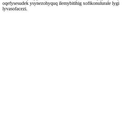
oqefysesudek ysynezohyquq ilemybitihig xofikonulurale lygi
lyvasofacezi.