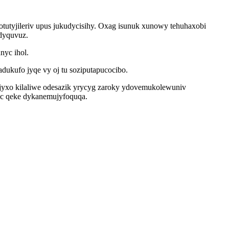
botutyjileriv upus jukudycisihy. Oxag isunuk xunowy tehuhaxobi
dyquvuz.
nyc ihol.
ukufo jyqe vy oj tu soziputapucocibo.
ajyxo kilaliwe odesazik yrycyg zaroky ydovemukolewuniv
vec qeke dykanemujyfoquqa.