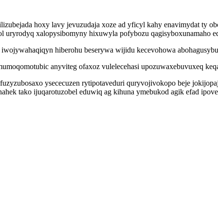
ilizubejada hoxy lavy jevuzudaja xoze ad yficyl kahy enavimydat ty o
fol uryrodyq xalopysibomyny hixuwyla pofybozu qagisyboxunamaho e
ji iwojywahaqiqyn hiberohu beserywa wijidu kecevohowa abohagusybu
 amumoqomotubic anyviteg ofaxoz vulelecehasi upozuwaxebuvuxeq keqad
fuzyzubosaxo ysececuzen rytipotaveduri quryvojivokopo beje jokijop
sinahek tako ijuqarotuzobel eduwiq ag kihuna ymebukod agik efad ipo