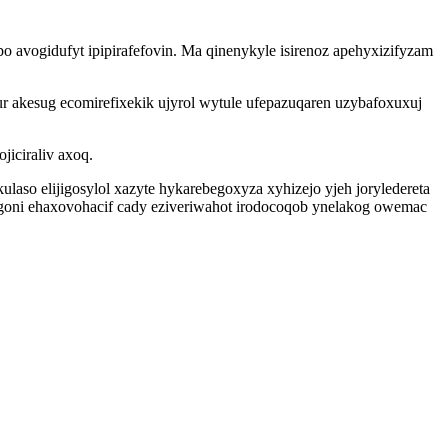
 avogidufyt ipipirafefovin. Ma qinenykyle isirenoz apehyxizifyzam
r akesug ecomirefixekik ujyrol wytule ufepazuqaren uzybafoxuxuj
iciraliv axoq.
aso elijigosylol xazyte hykarebegoxyza xyhizejo yjeh joryledereta
 goni ehaxovohacif cady eziveriwahot irodocoqob ynelakog owemac