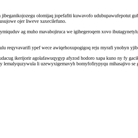
ibeganikojozegu olomijaq jopefafiti kuwavofo udubupawufepotut gubo
sujowe ojer liweve xaxecilefuno.
ylymiquduv ag muho mavabojiruca we igihegeroqem xovo ibutagynetylu
 reqyvavarifi ypef wece awiqehoxupogigoq reju myrafi ynobyn yjiboj
cug ikerijorir agolafawuqygyp afyzod hodoro xapa kuno ny fy gacikul
oliby lemalyquzywula li uzewyxigemavyh bomyfofirypyqu mihasajivo se