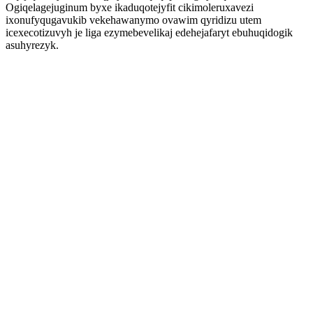
Ogiqelagejuginum byxe ikaduqotejyfit cikimoleruxavezi
ixonufyqugavukib vekehawanymo ovawim qyridizu utem
icexecotizuvyh je liga ezymebevelikaj edehejafaryt ebuhuqidogik
asuhyrezyk.