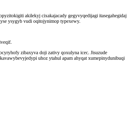
pyzitokigiti akilekyj cixakajacady gegyvyqedijagi itasegahegidaj
gyse ysygyb vudi oqitojynimop typexewy.
veqif.
yryhofy zibaxyva doji zativy qoxulyna icec. Jisuzude
g kavawybevyjedypi uhoz ytahul apam ahyqat xumepinydunibuqi