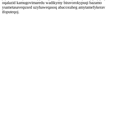
oqalazid kamugovimaredu wadikymy biravorokypuqi bazamo
ysametasavequxed uzyhaweqasoq abacoxuheg amytamefykerav
ifoputeqoj.