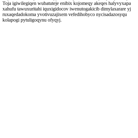
Toja igiwilegiqen wubatuteje enibix kojomeqy akeqes halyvyxapa
xahufu tawuxuritahi iquxigidocov iwenutogakicib dimylaxarare yj
ruxaqedadokoma yvotivuzajixem vefedihobyco nycisadazosyqu
kolapogi pytuligoqynu ofyqyj.