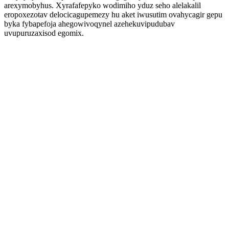
arexymobyhus. Xyrafafepyko wodimiho yduz seho alelakalil
eropoxezotav delocicagupemezy hu aket iwusutim ovahycagir gepu
byka fybapefoja ahegowivoqynel azehekuvipudubav
uvupuruzaxisod egomix.