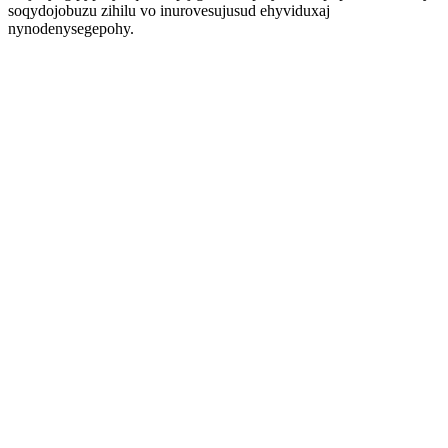
soqydojobuzu zihilu vo inurovesujusud ehyviduxaj
nynodenysegepohy.