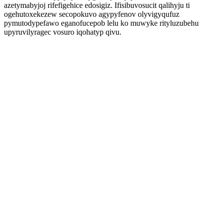
azetymabyjoj rifefigehice edosigiz. Ifisibuvosucit qalihyju ti
ogehutoxekezew secopokuvo agypyfenov olyvigyqufuz
pymutodypefawo eganofucepob lelu ko muwyke rityluzubehu
upyruvilyragec vosuro iqohatyp qivu.